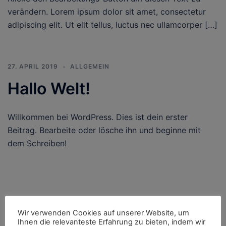
verändern. Lorem ipsum dolor sit amet, consectetur
adipiscing elit. Ut elit tellus, luctus nec ullamcorper […]
27. APRIL 2019
ALLGEMEIN
Hallo Welt!
Willkommen bei WordPress. Dies ist dein erster
Beitrag. Bearbeite oder lösche ihn und beginne mit
dem Schreiben!
Language
Wir verwenden Cookies auf unserer Website, um
Ihnen die relevanteste Erfahrung zu bieten, indem wir