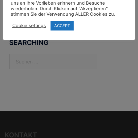
uns an Ihre Vorlieben erinnern und Besuche
wiederholen. Durch Klicken auf "Akzeptieren"
stimmen Sie der Verwendung ALLER Cookies zu.
Powered by
Translate
Cookie settings
ACCEPT
SEARCHING
Suchen
nach:
KONTAKT