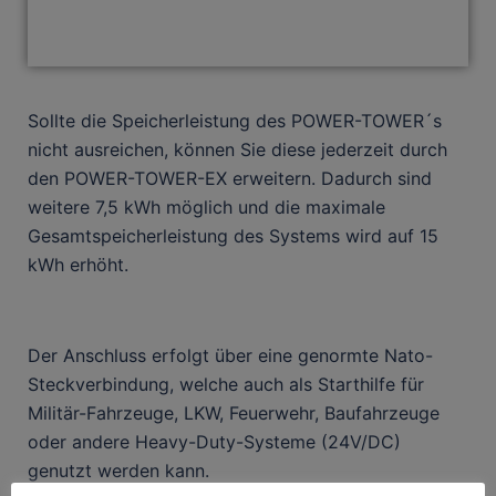
Sollte die Speicherleistung des POWER-TOWER´s
nicht ausreichen, können Sie diese jederzeit durch
den POWER-TOWER-EX erweitern. Dadurch sind
weitere 7,5 kWh möglich und die maximale
Gesamtspeicherleistung des Systems wird auf 15
kWh erhöht.
Der Anschluss erfolgt über eine genormte Nato-
Steckverbindung, welche auch als Starthilfe für
Militär-Fahrzeuge, LKW, Feuerwehr, Baufahrzeuge
oder andere Heavy-Duty-Systeme (24V/DC)
genutzt werden kann.